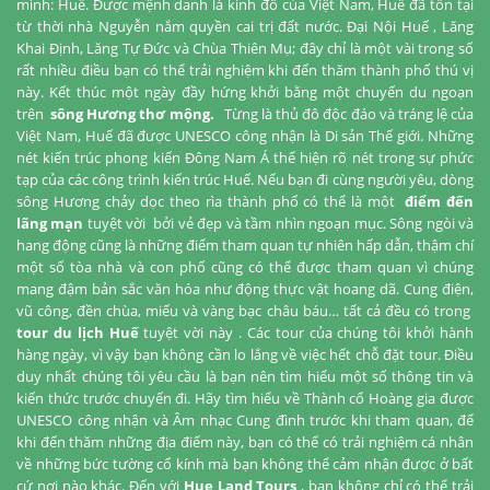
mình: Huế. Được mệnh danh là kinh đô của Việt Nam, Huế đã tồn tại
từ thời nhà Nguyễn nắm quyền cai trị đất nước. Đại Nội Huế , Lăng
Khai Định, Lăng Tự Đức và Chùa Thiên Mụ; đây chỉ là một vài trong số
rất nhiều điều bạn có thể trải nghiệm khi đến thăm thành phố thú vị
này. Kết thúc một ngày đầy hứng khởi bằng một chuyến du ngoạn
trên
sông Hương thơ mộng.
Từng là thủ đô độc đáo và tráng lệ của
Việt Nam, Huế đã được UNESCO công nhận là Di sản Thế giới. Những
nét kiến ​​trúc phong kiến ​​Đông Nam Á thể hiện rõ nét trong sự phức
tạp của các công trình kiến ​​trúc Huế. Nếu bạn đi cùng người yêu, dòng
sông Hương chảy dọc theo rìa thành phố có thể là một
điểm đến
lãng mạn
tuyệt vời bởi vẻ đẹp và tầm nhìn ngoạn mục. Sông ngòi và
hang động cũng là những điểm tham quan tự nhiên hấp dẫn, thậm chí
một số tòa nhà và con phố cũng có thể được tham quan vì chúng
mang đậm bản sắc văn hóa như động thực vật hoang dã. Cung điện,
vũ công, đền chùa, miếu và vàng bạc châu báu… tất cả đều có trong
tour du lịch Huế
tuyệt vời này .
Các tour của chúng tôi khởi hành
hàng ngày, vì vậy bạn không cần lo lắng về việc hết chỗ đặt tour. Điều
duy nhất chúng tôi yêu cầu là bạn nên tìm hiểu một số thông tin và
kiến ​​thức trước chuyến đi. Hãy tìm hiểu về Thành cổ Hoàng gia được
UNESCO công nhận và Âm nhạc Cung đình trước khi tham quan, để
khi đến thăm những địa điểm này, bạn có thể có trải nghiệm cá nhân
về những bức tường cổ kính mà bạn không thể cảm nhận được ở bất
cứ nơi nào khác.
Đến với
Hue Land Tours
, bạn không chỉ có thể trải