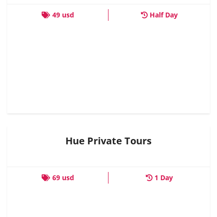
49 usd
Half Day
Hue Private Tours
69 usd
1 Day