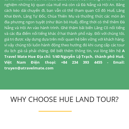
nghiệm những kỳ quan của Huế mà còn cả Đà Nẵng và Hội An. Bằng
cách kéo dài chuyến đi, bạn vẫn có thể tham quan Cố đô Huế, Lăng
Khai Định, Lăng Tự Đốc, Chùa Thiên Mụ và thưởng thức các món ăn
địa phương ngon tuyệt (như Bún bò Huế), đồng thời có thể thêm Đà
Nẵng và Hội An vào hành trình. Ghé thăm bãi biển Lăng Cô nổi tiếng
và các địa điểm nổi tiếng khác ở hai thành phố này.
Đối với chúng tôi,
giá trị được xây dựng dựa trên mối quan hệ bền vững với khách hàng,
vì vậy chúng tôi luôn hành động theo hướng đó khi cung cấp các tour
du lịch giá cả phải chăng.
Để biết thêm thông tin, vui lòng liên hệ
A
Travel Mate Hue
Địa chỉ: 1/40 Nguyễn Lộ Trạch, thành phố Huế,
Việt Nam
Điện thoại: +84 234 393 4455
- Email:
truyen@atravelmate.com
WHY CHOOSE HUE LAND TOUR?